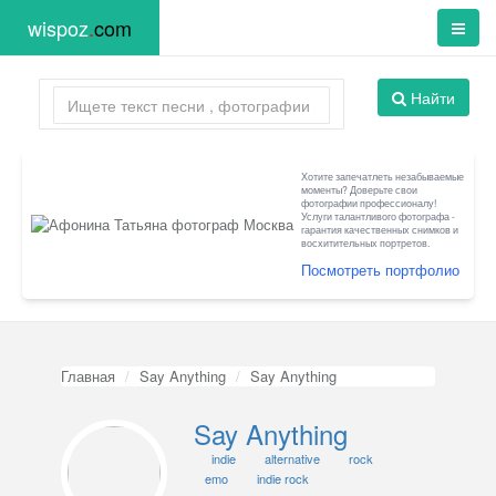
wispoz
.
com
Найти
Хотите запечатлеть незабываемые
моменты? Доверьте свои
фотографии профессионалу!
Услуги талантливого фотографа -
гарантия качественных снимков и
восхитительных портретов.
Посмотреть портфолио
Главная
Say Anything
Say Anything
Say Anything
indie
alternative
rock
emo
indie rock