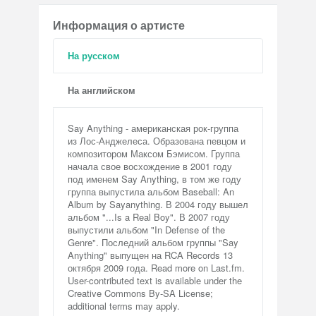
Информация о артисте
На русском
На английском
Say Anything - американская рок-группа
из Лос-Анджелеса. Образована певцом и
композитором Максом Бэмисом. Группа
начала свое восхождение в 2001 году
под именем Say Anything, в том же году
группа выпустила альбом Baseball: An
Album by Sayanything. В 2004 году вышел
альбом "...Is a Real Boy". В 2007 году
выпустили альбом "In Defense of the
Genre". Последний альбом группы "Say
Anything" выпущен на RCA Records 13
октября 2009 года. Read more on Last.fm.
User-contributed text is available under the
Creative Commons By-SA License;
additional terms may apply.