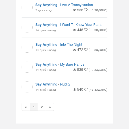
Say Anything
-
I Am A Transylvanian
538
(не задано)
2 дня назад
Say Anything
-
I Want To Know Your Plans
448
(не задано)
14 дней назад
Say Anything
-
Into The Night
472
(не задано)
14 дней назад
Say Anything
-
My Bare Hands
539
(не задано)
14 дней назад
Say Anything
-
Nudity
540
(не задано)
14 дней назад
«
1
2
»