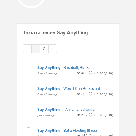
Тексты песен Say Anything
«
1
2
»
Say Anything
-
Baseball, But Better
489
(не задано)
9 дней назад
Say Anything
-
Wow, I Can Be Sexual, Too
506
(не задано)
8 дней назад
Say Anything
-
I Am a Tansylvanian
522
(не задано)
день назад
Say Anything
-
But a Fleeting Illness
452
(не задано)
14 дней назад