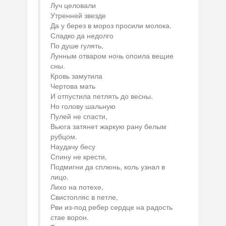
Луч целовали
Утренней звезде
Да у берез в мороз просили молока.
Сладко да недолго
По душе гулять,
Лунным отваром ночь опоила вещие
сны.
Кровь замутила
Чертова мать
И отпустила петлять до весны.
Но голову шальную
Пулей не спасти,
Вьюга затянет жаркую рану белым
рубцом.
Наудачу бесу
Спину не крести,
Подмигни да сплюнь, коль узнал в
лицо.
Лихо на потехе,
Свистопляс в петле,
Рви из-под ребер сердце на радость
стае ворон.