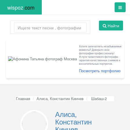
wispoz
.
com
Найти
Хотите запечатлеть незабываемые
моменты? Доверьте свои
фотографии профессионалу!
Услуги талантливого фотографа -
гарантия качественных снимков и
восхитительных портретов.
Посмотреть портфолио
Главная
Алиса, Константин Кинчев
Шабаш-2
Алиса,
Константин
Кинчев