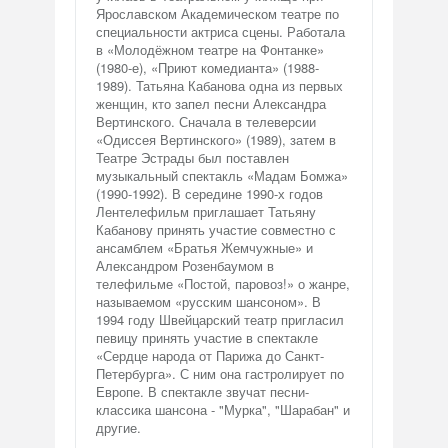
Ярославском Академическом театре по
специальности актриса сцены. Работала
в «Молодёжном театре на Фонтанке»
(1980-е), «Приют комедианта» (1988-
1989). Татьяна Кабанова одна из первых
женщин, кто запел песни Александра
Вертинского. Сначала в телеверсии
«Одиссея Вертинского» (1989), затем в
Театре Эстрады был поставлен
музыкальный спектакль «Мадам Бомжа»
(1990-1992). В середине 1990-х годов
Лентелефильм приглашает Татьяну
Кабанову принять участие совместно с
ансамблем «Братья Жемчужные» и
Александром Розенбаумом в
телефильме «Постой, паровоз!» о жанре,
называемом «русским шансоном». В
1994 году Швейцарский театр пригласил
певицу принять участие в спектакле
«Сердце народа от Парижа до Санкт-
Петербурга». С ним она гастролирует по
Европе. В спектакле звучат песни-
классика шансона - "Мурка", "Шарабан" и
другие.