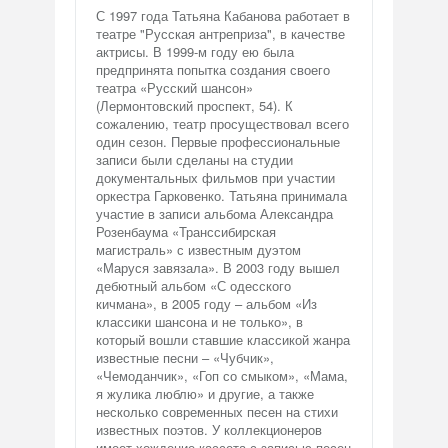
С 1997 года Татьяна Кабанова работает в
театре "Русская антреприза", в качестве
актрисы. В 1999-м году ею была
предпринята попытка создания своего
театра «Русский шансон»
(Лермонтовский проспект, 54). К
сожалению, театр просуществовал всего
один сезон. Первые профессиональные
записи были сделаны на студии
документальных фильмов при участии
оркестра Гарковенко. Татьяна принимала
участие в записи альбома Александра
Розенбаума «Транссибирская
магистраль» с известным дуэтом
«Маруся завязала». В 2003 году вышел
дебютный альбом «С одесского
кичмана», в 2005 году – альбом «Из
классики шансона и не только», в
который вошли ставшие классикой жанра
известные песни – «Чубчик»,
«Чемоданчик», «Гоп со смыком», «Мама,
я жулика люблю» и другие, а также
несколько современных песен на стихи
известных поэтов. У коллекционеров
имеет хождение кассета с записью песен