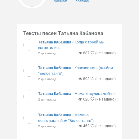
vocalists
chanson
Тексты песен Татьяна Кабанова
Татьяна Кабанова
-
Когда с тобой мы
встретились
687
(не задано)
2 дня назад
Татьяна Кабанова
-
Красное вино(альбом
"Белое танго")
602
(не задано)
2 дня назад
Татьяна Кабанова
-
Мама, я жулика люблю!
620
(не задано)
2 дня назад
Татьяна Кабанова
-
Мамина
посылка(альбом "Белое танго")
462
(не задано)
2 дня назад