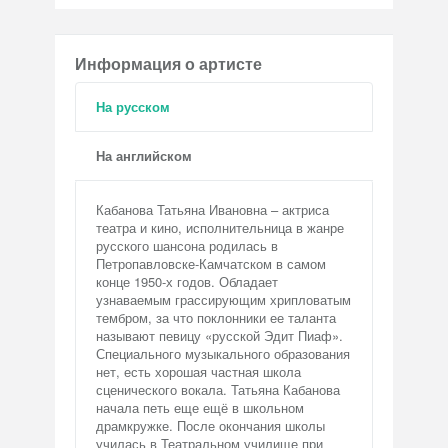
Информация о артисте
На русском
На английском
Кабанова Татьяна Ивановна – актриса
театра и кино, исполнительница в жанре
русского шансона родилась в
Петропавловске-Камчатском в самом
конце 1950-х годов. Обладает
узнаваемым грассирующим хрипловатым
тембром, за что поклонники ее таланта
называют певицу «русской Эдит Пиаф».
Специального музыкального образования
нет, есть хорошая частная школа
сценического вокала. Татьяна Кабанова
начала петь еще ещё в школьном
драмкружке. После окончания школы
училась в Театральном училище при