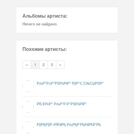
Альбомы артиста:
Ничего не найдено.
Похожие артисты:
«
1
2
3
»
РљР°Р±Р°РЅРѕРІР° РўР°С‚СЊСЏРЅР°
РЇС€РєР° РљР°Р·Р°РЅРѕРІР°
РўРђРўР¬РЇРќРђ РљРђР‘РђРќРћР’Рђ