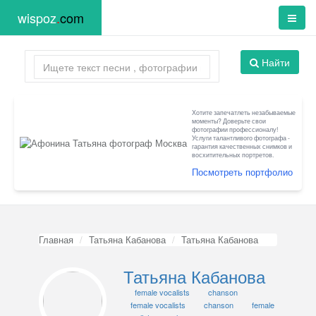
wispoz
.
com
Найти
Хотите запечатлеть незабываемые
моменты? Доверьте свои
фотографии профессионалу!
Услуги талантливого фотографа -
гарантия качественных снимков и
восхитительных портретов.
Посмотреть портфолио
Главная
Татьяна Кабанова
Татьяна Кабанова
Татьяна Кабанова
female vocalists
chanson
female vocalists
chanson
female