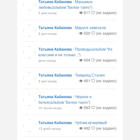
Татьяна Кабанова
-
Манькина
любовь(альбом "Белое танго")
611
(не задано)
2 дня назад
Татьяна Кабанова
-
Маруся завязала
520
(не задано)
2 дня назад
Татьяна Кабанова
-
Проводы(альбом "Из
классики и не только...")
454
(не задано)
день назад
Татьяна Кабанова
-
Товарищ Сталин
461
(не задано)
2 дня назад
Татьяна Кабанова
-
Чёрное и
белое(альбом "Белое танго")
563
(не задано)
10 часов назад
Татьяна Кабанова
-
Чубчик кучерявый
492
(не задано)
13 дней назад