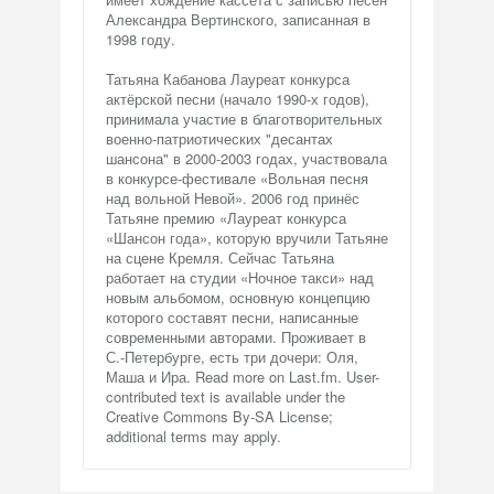
Александра Вертинского, записанная в
1998 году.
Татьяна Кабанова Лауреат конкурса
актёрской песни (начало 1990-х годов),
принимала участие в благотворительных
военно-патриотических "десантах
шансона" в 2000-2003 годах, участвовала
в конкурсе-фестивале «Вольная песня
над вольной Невой». 2006 год принёс
Татьяне премию «Лауреат конкурса
«Шансон года», которую вручили Татьяне
на сцене Кремля. Сейчас Татьяна
работает на студии «Ночное такси» над
новым альбомом, основную концепцию
которого составят песни, написанные
современными авторами. Проживает в
С.-Петербурге, есть три дочери: Оля,
Маша и Ира. Read more on Last.fm. User-
contributed text is available under the
Creative Commons By-SA License;
additional terms may apply.